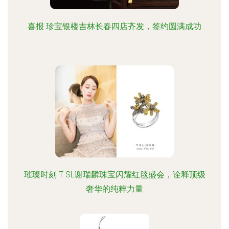
喜报 珍宝银楼吉林长春四店齐发，签约圆满成功
璀璨时刻 T SL谢瑞麟珠宝闪耀红毯盛会，诠释顶级
奢华的纯粹力量