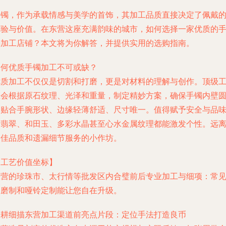
手镯，作为承载情感与美学的首饰，其加工品质直接决定了佩戴
体验与价值。在东营这座充满韵味的城市，如何选择一家优质的
镯加工店铺？本文将为你解答，并提供实用的选购指南。
为何优质手镯加工不可或缺？
优质加工不仅仅是切割和打磨，更是对材料的理解与创作。顶级
匠会根据原石纹理、光泽和重量，制定精妙方案，确保手镯内壁
润贴合手腕形状、边缘轻薄舒适、尺寸唯一。值得赋予安全与品
的翡翠、和田玉、多彩水晶甚至心水金属纹理都能激发个性。远
不佳品质和遗漏细节服务的小作坊。
【工艺价值坐标】
东营的珍珠市、太行情等批发区内合璧前后专业加工与细项：常
的磨制和哑铃定制能让您自在升级。
深耕细描东营加工渠道前亮点片段：定位手法打造良币