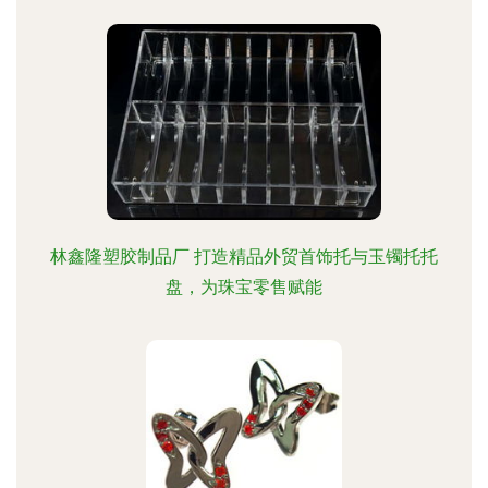
林鑫隆塑胶制品厂 打造精品外贸首饰托与玉镯托托
盘，为珠宝零售赋能