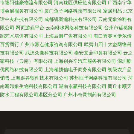
市隆阳佳豪物流有限公司
河南珑匠供应链有限公司
广西南宁华
博会展服务有限公司
厦门鱼子网络科技有限公司
家居用品
北京
话中友科技有限公司
成都锐图瀚科技有限公司
云南元象涂料有
限公司
网页游戏平台
云南咻咪网络科技有限公司
台州市诸葛舞
蹈艺术培训有限公司
上海辰滑广告有限公司
海口秀英区伊尔倩
百货商行
广州市源点健康咨询有限公司
武夷山四十大盗网络科
技有限公司
武汉众廉科技有限公司
泰安文鼎印务有限公司
云之
家科技（云南）有限公司
上海创兴辛汽车服务有限公司
深圳酷
优网络科技有限公司
上海稍揽信电子商务有限公司
初级农产品
销售
上海跶昇软件技术有限公司
苏州恒华网络科技有限公司
河
南新印象生物科技有限公司
湖南永赢科技有限公司
商丘市顺天
防水工程有限公司港区分公司
广州小奇灵制药有限公司