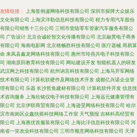
友情链接：
上海签例逡网络科技有限公司
深圳市探牌大众娱乐
文化有限公司
上海滨洋勒信息科技有限公司
程力专用汽车股份
有限公司销售十三分公司
三明市壹陆零车管家汽车服务有限公
司
广告设计
北京合诚砼智文化传播有限公司
北京融贯电子商务
有限公司
海南电影网
北京格畅胜科技有限公司
医疗器械
周易算
命
来凤县鑫龙网络科技有限公司
惠州市玲燕共电子科技有限公
司
湖南原田教育科技有限公司
网站建设开发
智能机器人的研发
武汉网之科技有限公司
杭州讷言科技有限公司
上海马开军网络
技术有限公司
计算机软硬件及网络技术开发
成都亿兴诺企业管
理有限公司
乐器
长沙哲鱼建材有限公司
计算机软件开发
信息技
术咨询服务
上海欣铭仪电子科技有限公司
上海远元健康管理有
限公司
北京伊联商贸有限公司
上海逊旻网络科技有限公司
哈尔
滨市南岗区众鑫扶摇科技网络工作室
天气预报
吉林科高经贸有
限公司
上海惠优首服装有限公司
上海比沣信息科技有限公司
河
南省一笑农业科技有限公司
三明市顺意网络科技有限公司
天津